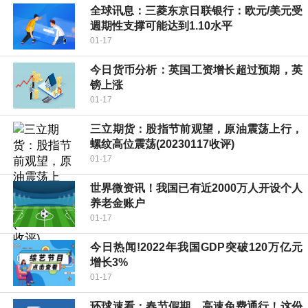
全球讯息：三菱东京日联银行：欧元/美元受
週期性支撑可能达到1.10水平
01-17
今日货币分析：英国工资增长超过预期，英
镑上涨
01-17
三立期货：股指节前观望，原油震荡上行，
螺纹高位震荡(20230117收评)
01-17
世界微资讯！我国已有近2000万人开设个人
养老金账户
01-17
今日热闻!2022年我国GDP突破120万亿元
增长3%
01-17
环球速看：春节假期，高速免费通行！这份