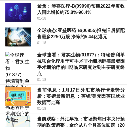
聚焦：沛嘉医疗-B(09996)预期2022年度收
入同比增长约75.8%-90.4%
01-18
全球动态:亚盛医药-B(06855)拟先旧后新配
售最多2250万股 净筹约5.44亿港元
01-18
全球速看：君实生物(01877)：特瑞普利单
抗联合化疗用于可手术非小细胞肺癌患者围
手术期治疗的III期临床研究达到主要研究终
点
01-18
当前讯息：1月17日外汇市场行情走势分
析：英镑最新消息 ：英镑/美元因英国就业
数据而走高
01-18
当前观察：外汇早报：市场聚焦日本央行预
期的政策调整，金价从八个月高位回落（20