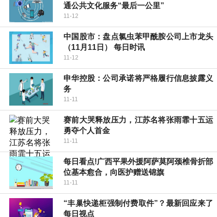
通公共文化服务“最后一公里”
11-12
中国股市：盘点氯虫苯甲酰胺公司上市龙头
（11月11日） 每日时讯
11-12
申华控股：公司承诺将严格履行信息披露义
务
11-11
赛前大哭释放压力，江苏名将张雨霏十五运
勇夺个人首金
11-11
每日看点!广西平果外援阿萨莫阿颈椎骨折部
位基本愈合，向医护赠送锦旗
11-11
“丰巢快递柜强制付费取件”？最新回应来了
每日视点