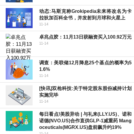
动态:马斯克称Grokipedia未来将改名为卡
拉狄加百科全书，并发射到月球和火星上
11-14
卓兆点胶：11月13日获融资买入100.92万元
11-14
调查：美联储12月降息25个基点的概率为5
1.6%
11-14
[快讯]双枪科技:关于特定股东股份减持计划
实施完毕
11-14
每日看点!美股异动 | 与礼来(LLY.US)、诺和
诺德(NVO.US)合作直供GLP-1减重药 Mang
oceuticals(MGRX.US)盘前飙升约19%
11-14