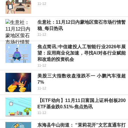
11-12
生意社：11月12日内蒙地区萤石市场行情暂
稳_每日热讯
11-12
焦点简讯:中信建投人工智能行业2026年展
望：应用商业化加速，寻找AI对各行业赋能
和改造的投资机会
11-12
美股三大指数收盘涨跌不一 小鹏汽车涨超
7%
11-12
【ETF动向】11月11日富国上证科创板200
ETF基金跌0.51%-焦点热讯
11-12
东海县牛山街道： “茉莉花开”文艺直通车打