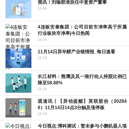
视讯！刘瑜获准担任中意资产董事
11-14
4连板安泰集团：公司目前市净率高于所属
行业板块市净率|今日热闻
11-14
11月14日异辛醇产业链情报_每日速看
11-14
长江材料：熊鹰及其一致行动人持股比例已
降至58.88%
11-14
观速讯丨【异动提醒】英联股份（00284
6）11月14日14点3分触及涨停板
11-14
今日视点:博科测试：暂未参与小鹏机器人项