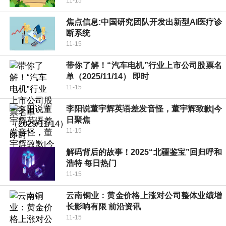
11-15
焦点信息:中国研究团队开发出新型AI医疗诊
断系统
11-15
带你了解！“汽车电机”行业上市公司股票名
单（2025/11/14） 即时
11-15
李阳说董宇辉英语差发音怪，董宇辉致歉|今
日聚焦
11-15
解码背后的故事！2025“北疆鉴宝”回归呼和
浩特 每日热门
11-15
云南铜业：黄金价格上涨对公司整体业绩增
长影响有限 前沿资讯
11-15