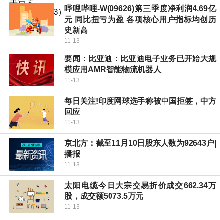
哔哩哔哩-W(09626)第三季度净利润4.69亿
元 同比扭亏为盈 各项核心用户指标均创历
史新高
11-13
要闻：比亚迪：比亚迪电子业务已开始大规
模应用AMR智能物流机器人
11-13
每日关注!印度网球选手称被中国拒签，中方
回应
11-13
京北方：截至11月10日股东人数为92643户|
播报
11-13
太阳电缆今日大宗交易折价成交662.34万
股，成交额5073.5万元
11-13