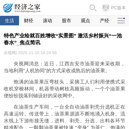
PC版本
生活
财经
滚动
股市
观点
产经
特色产业绘就百姓增收“实景图” 激活乡村振兴“一池
春水”_焦点简讯
央视网| 2025-11-15 14:24:58
央视网消息：近日，江西吉安市油茶迎来采收期，
当地利用“人机协同”的方式采收成熟后的油茶果。
饱满的油茶果压弯枝头，采摘工人们利用便携式采
收机穿梭林间，机器带动树枝高频振动，一个个油茶果
便纷纷脱落到铺设好的采收网中。
在油茶生产车间，一台全自动油茶剥壳分选机正在
高速运转。传送带上，油茶果源源不断地涌入机身。流
水线上下游衔接无缝，进料、剥壳、分选、出料各环节
精准配合，一颗颗油茶果被快速 “变身” 为茶仁。饱满的