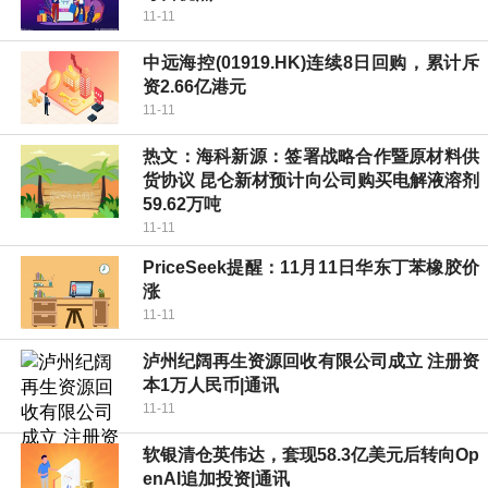
11-11
中远海控(01919.HK)连续8日回购，累计斥
资2.66亿港元
11-11
热文：海科新源：签署战略合作暨原材料供
货协议 昆仑新材预计向公司购买电解液溶剂
59.62万吨
11-11
PriceSeek提醒：11月11日华东丁苯橡胶价
涨
11-11
泸州纪阔再生资源回收有限公司成立 注册资
本1万人民币|通讯
11-11
软银清仓英伟达，套现58.3亿美元后转向Op
enAI追加投资|通讯