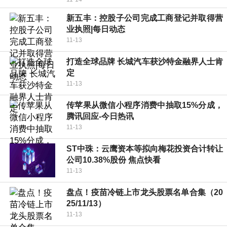
新五丰：控股子公司完成工商登记并取得营
业执照|每日动态
11-13
打造全球品牌 长城汽车获沙特金融界人士肯
定
11-13
传苹果从微信小程序消费中抽取15%分成，
腾讯回应-今日热讯
11-13
ST中珠：云鹰资本等拟向梅花投资合计转让
公司10.38%股份 焦点快看
11-13
盘点！疫苗冷链上市龙头股票名单合集（20
25/11/13）
11-13