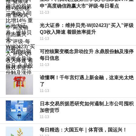
申“高度确信跑赢大市”评级-每日看点
11-13
光大证券：维持贝壳-W(02423)“买入”评级
Q3收入降速 着眼效率提升
11-13
可控核聚变概念异动拉升 永鼎股份触及涨停
每日信息
11-13
谁懂啊！千年宫灯遇上新金融，这束光太绝
了
11-13
日本交易所据悉研究如何遏制上市公司囤积
加密货币
11-13
每日精选：大国五年｜体育强，国运兴！