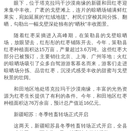
眼下，位于塔克拉玛干沙漠南缘的新疆和田红枣迎
来集中丰收。广袤的戈壁滩上，连片的晾晒场铺满鲜红
果实，宛如延展的“红绒地毯”。村民们穿梭其间分拣、翻
晒，勾勒出一幅戈壁深处独有的“晒秋”丰收图景。
随着红枣采摘进入高峰期，在策勒县的戈壁晾晒
场，放眼望去，红彤彤的红枣铺陈开去。今年，策勒县
红枣种植面积达15万亩，产量超过3.6万吨。这些红枣大
部分已被预订，主要销往北京、上海、广州等地；火红
的晾晒场吸引了众多自驾游游客慕名而来，游客们走进
晾晒场分拣、品尝红枣，沉浸式感受丰收的甜蜜与戈壁
秋景的壮阔。
和田地区地处塔克拉玛干沙漠南缘，丰富的光热资
源为红枣生长提供了有利的条件。今年，和田地区红枣
种植面积达76万余亩，预计总产值近16亿元。
新疆昭苏：冬季牲畜转场正式开启
这两天，新疆昭苏县冬季牲畜转场正式开启，全县