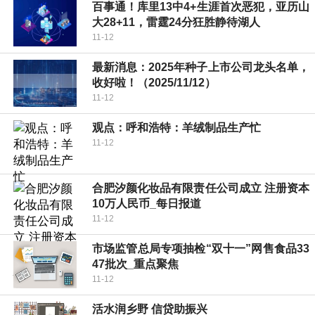
百事通！库里13中4+生涯首次恶犯，亚历山
大28+11，雷霆24分狂胜静待湖人
11-12
最新消息：2025年种子上市公司龙头名单，
收好啦！（2025/11/12）
11-12
观点：呼和浩特：羊绒制品生产忙
11-12
合肥汐颜化妆品有限责任公司成立 注册资本
10万人民币_每日报道
11-12
市场监管总局专项抽检“双十一”网售食品33
47批次_重点聚焦
11-12
活水润乡野 信贷助振兴