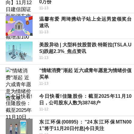
0万份
11-13
温馨有爱 周琦携幼子站上全运男篮领奖台
速讯
11-13
美股异动 | 大型科技股普跌 特斯拉(TSLA.U
S)跌超2.3%_焦点资讯
11-13
“情绪消费”渐起 近六成青年愿意为情绪价值
买单
11-13
今日快看!佳隆股份：截至2025年11月10
日，公司股东人数为38748户
11-12
东江环保(00895)：“24东江环保MTN00
1”将于11月20日付息|今日关注