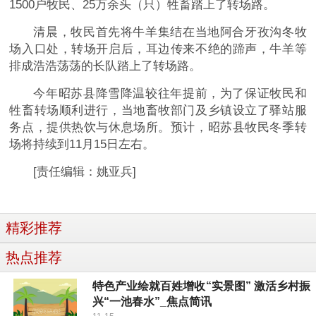
1500户牧民、25万余头（只）牲畜踏上了转场路。
清晨，牧民首先将牛羊集结在当地阿合牙孜沟冬牧
场入口处，转场开启后，耳边传来不绝的蹄声，牛羊等
排成浩浩荡荡的长队踏上了转场路。
今年昭苏县降雪降温较往年提前，为了保证牧民和
牲畜转场顺利进行，当地畜牧部门及乡镇设立了驿站服
务点，提供热饮与休息场所。预计，昭苏县牧民冬季转
场将持续到11月15日左右。
[责任编辑：姚亚兵]
精彩推荐
热点推荐
特色产业绘就百姓增收“实景图” 激活乡村振
兴“一池春水”_焦点简讯