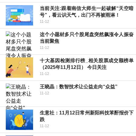
当前关注:跟着南信大师生一起破解“天空暗
号”，看云识天气，出门不再被雨淋！
11-12
这个小题材多只个股尾盘突然飙涨令人振奋
当前聚焦
11-12
十大基因检测排行榜_相关股票成交额榜单
（2025年11月12日） 今日关注
11-12
王晓晶：数智技术让公益走向“众益”
11-12
生意社：11月12日常州新阳科技苯酐报价下
跌
11-12