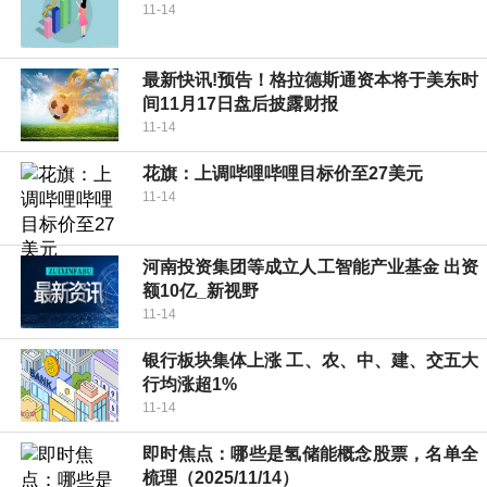
11-14
最新快讯!预告！格拉德斯通资本将于美东时
间11月17日盘后披露财报
11-14
花旗：上调哔哩哔哩目标价至27美元
11-14
河南投资集团等成立人工智能产业基金 出资
额10亿_新视野
11-14
银行板块集体上涨 工、农、中、建、交五大
行均涨超1%
11-14
即时焦点：哪些是氢储能概念股票，名单全
梳理（2025/11/14）