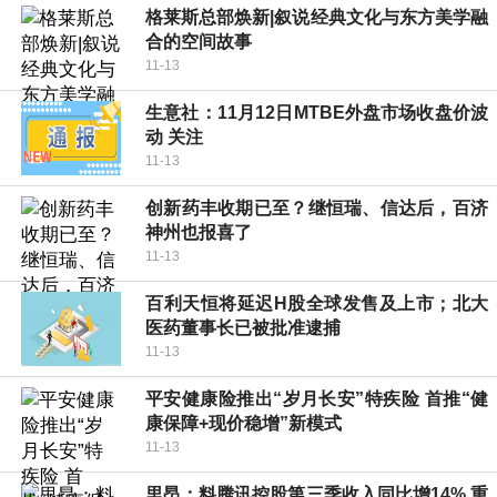
格莱斯总部焕新|叙说经典文化与东方美学融
合的空间故事
11-13
生意社：11月12日MTBE外盘市场收盘价波
动 关注
11-13
创新药丰收期已至？继恒瑞、信达后，百济
神州也报喜了
11-13
百利天恒将延迟H股全球发售及上市；北大
医药董事长已被批准逮捕
11-13
平安健康险推出“岁月长安”特疾险 首推“健
康保障+现价稳增”新模式
11-13
里昂：料腾讯控股第三季收入同比增14% 重