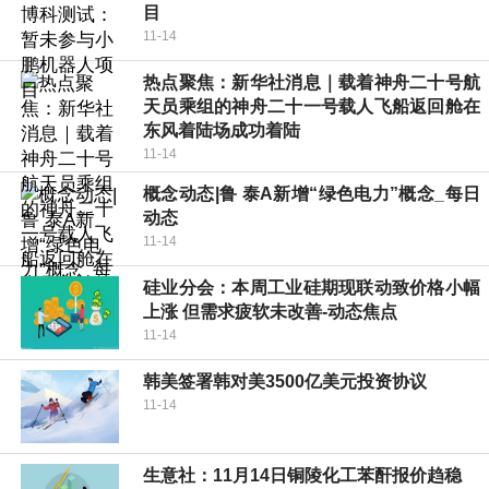
目
11-14
热点聚焦：新华社消息｜载着神舟二十号航
天员乘组的神舟二十一号载人飞船返回舱在
东风着陆场成功着陆
11-14
概念动态|鲁 泰A新增“绿色电力”概念_每日
动态
11-14
硅业分会：本周工业硅期现联动致价格小幅
上涨 但需求疲软未改善-动态焦点
11-14
韩美签署韩对美3500亿美元投资协议
11-14
生意社：11月14日铜陵化工苯酐报价趋稳