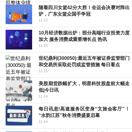
随着四川女篮42分大胜！全运会决赛对阵出
炉，广东女篮众国手争冠
11-15
10月经济数据出炉：部分高端行业投资力度
加大 服务消费成重要增长点 热讯
11-15
世纪鼎利(300050):最近五年被证券监管部门
和交易所采取处罚或监管措施 每日看点
11-15
美股期货跌幅扩大，明星科技股盘前大幅走
低|今日讯
11-14
每日讯息!高速服务区变身“文旅会客厅”！
“水韵江苏”秋冬消费盛宴启幕
11-14