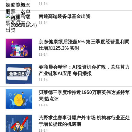
11-14
南通高端装备母基金出资
11-14
京东健康绩后涨超5% 第三季度经营盈利同
比增加125.3% 实时
11-14
券商晨会精华：AI投资机会扩散，关注算力
产业链和AI应用 每日播报
11-14
贝莱德三季度增持近1950万股英伟达减持苹
果|热点评
11-14
荒野求生赛事引爆户外市场 机构称行业正处
于增长提速的机遇期
11-14