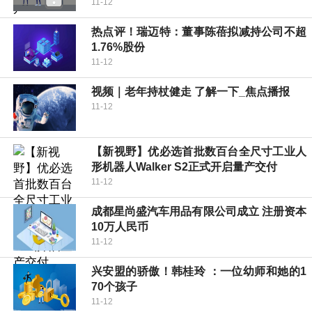
11-12
热点评！瑞迈特：董事陈蓓拟减持公司不超
1.76%股份
11-12
视频｜老年持杖健走 了解一下_焦点播报
11-12
【新视野】优必选首批数百台全尺寸工业人
形机器人Walker S2正式开启量产交付
11-12
成都星尚盛汽车用品有限公司成立 注册资本
10万人民币
11-12
兴安盟的骄傲！韩桂玲 ：一位幼师和她的1
70个孩子
11-12