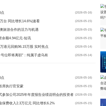
上调产品出厂价
3点
(2026-05-16)
1万亿元 信贷、社融大幅冲高
台 同比增长14.6%|速看
(2026-05-15)
支持引导灵活就业
中澳旅游合作的活力与机遇
(2026-05-15)
会 为高校毕业生提供服务
余额4.94亿元-短讯
(2026-05-15)
“快车道” 推动产改工作提质增效
37万港元回购96.15万股 实时焦点
(2026-05-14)
招才引贤 严格用编审批
I一号位即将离职”：纯属子虚乌有
(2026-05-14)
人才公寓 助力招才引智工作开展
招聘会 累计提供岗位1064个
3点
(2026-05-16)
业”专项行动 加快惠企政策兑现
首席执行官安蒙
(2026-05-15)
“青年人才就业创业蓄水池”
参加公司2025年年度报告业绩说明会的投资者
(2026-05-15)
网络招聘行动 以优质服务助推稳就业
费收入2.3万亿元 同比增长6.2%
(2026-05-15)