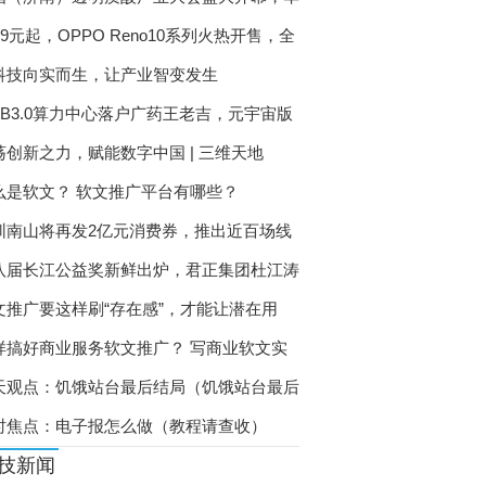
99元起，OPPO Reno10系列火热开售，全
科技向实而生，让产业智变发生
EB3.0算力中心落户广药王老吉，元宇宙版
荡创新之力，赋能数字中国 | 三维天地
么是软文？ 软文推广平台有哪些？
圳南山将再发2亿元消费券，推出近百场线
八届长江公益奖新鲜出炉，君正集团杜江涛
文推广要这样刷“存在感”，才能让潜在用
样搞好商业服务软文推广？ 写商业软文实
天观点：饥饿站台最后结局（饥饿站台最后
时焦点：电子报怎么做（教程请查收）
技新闻