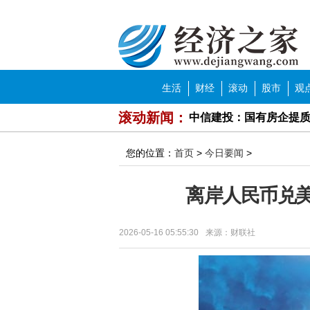
经济之家
导航
生活
财经
滚动
股市
观
中信建投：国有房企提
滚动新闻：
中泰证券：基本面向好 
您的位置：
首页
>
今日要闻
>
方正证券：逢低关注国
离岸人民币兑美
中泰证券：头部房企竞
2023年濮阳市濮上家肴
2026-05-16 05:55:30
来源：财联社
牙膏品牌花式打“功效宣
济南市中区就业形势持续
近期猪肉价格出现明显上