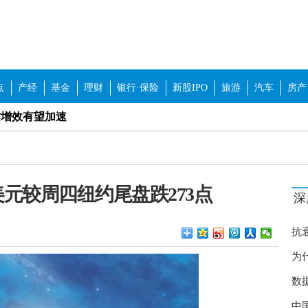
点
产经
基金
理财
银行·保险
新股IPO
旅游
汽车
房产
质增效有望加速
板块有望获得超额收益
企改革概念股等板块
元较周四纽约尾盘跌273点
争格局优化
深
“年货美食节”开幕
抗
传”擦边球 如何加强行业自律？
为
保持稳定 举办线上线下招聘180场
数
癌
涨 北京对猪肉市场价格进行调控
中