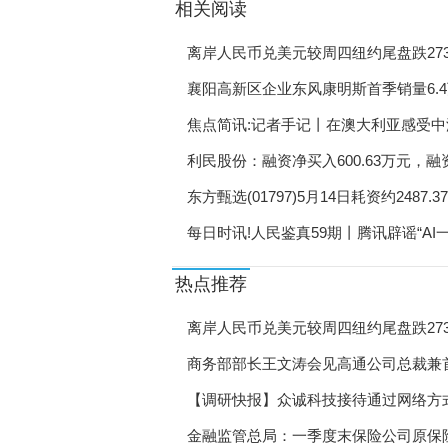
相关阅读
小麦价格走低 头部企业
离岸人民币兑美元较周四纽约尾盘跌27
6月新增人民币贷款2.8
襄阳高新区企业东风康明斯首季销量6.4万
河北精准开拓就业资源 
焦点简讯:记者手记丨在澳大利亚感受
北戴河新区举办多场招聘
利民股份：融资净买入600.63万元，融资
秦皇岛打通产业工人成长
东方甄选(01797)5月14日耗资约2487.
岳阳今年“腾编”1384个
每日时讯!人民鉴真59期丨腾讯辟谣“A
山东齐河推出首批驿站式
热点推荐
本月底海南将举行3场线下
离岸人民币兑美元较周四纽约尾盘跌27
福建启动“民企稳岗促就
商务部部长王文涛会见高通公司总裁兼
引人才稳就业 西安打造
【调研快报】众诚科技接待通过网络方式
陕西铜川市开展大型公益
调研-讯息
金融监管总局：一季度末保险公司原保险保