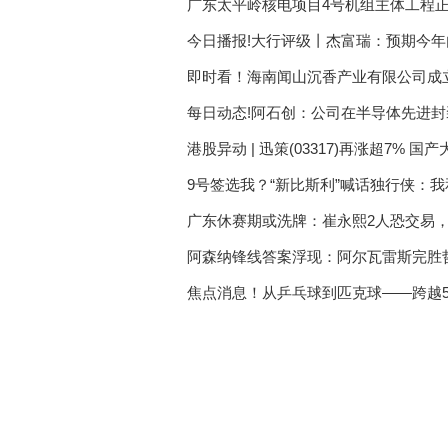
广东太平岭核电项目4号机组主体工程
今日播报!大行评级丨杰富瑞：预期今
即时看！海南闻山沉香产业有限公司成立
每日动态!阿石创：公司在半导体先进
港股异动 | 迅策(03317)再涨超7% 
商品” 每日视讯
9号签选我？“新比斯利”喊话独行侠：我
广东休赛期或洗牌：崔永熙2人恐交易
阿森纳锋线答案浮现：阿尔瓦雷斯完胜
焦点消息！从乒乓球到匹克球——跨越5