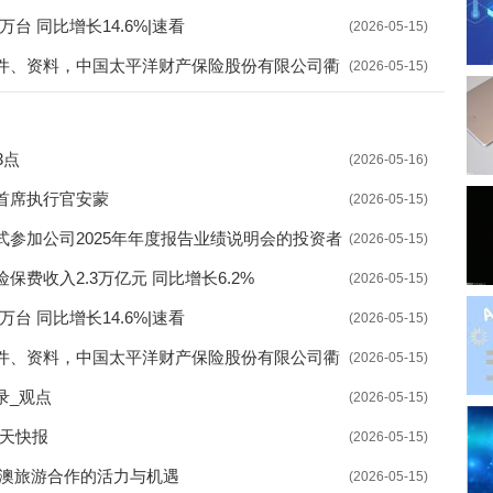
才驿站开站 为高校青年搭建平台
台 同比增长14.6%|速看
(2026-05-15)
》出台 稳步推进失业保险扩围
件、资料，中国太平洋财产保险股份有限公司衢
(2026-05-15)
展 解决企业问题寻求破局之道
宣传咨询日活动 接受群众咨询178人
3点
(2026-05-16)
量推进项目建设 提高资金使用效率
首席执行官安蒙
(2026-05-15)
可及 沈阳促进招聘活动取得实效
参加公司2025年年度报告业绩说明会的投资者
(2026-05-15)
费收入2.3万亿元 同比增长6.2%
(2026-05-15)
公示 指导培训机构依据标准开展培训
台 同比增长14.6%|速看
(2026-05-15)
才 探索整合各类公共服务资源
件、资料，中国太平洋财产保险股份有限公司衢
(2026-05-15)
业生就业 推动创新平台人才引进
录_观点
(2026-05-15)
平台”上线 推进教育数字化战略行动
天天快报
(2026-05-15)
就业 着力创新服务模式
中澳旅游合作的活力与机遇
(2026-05-15)