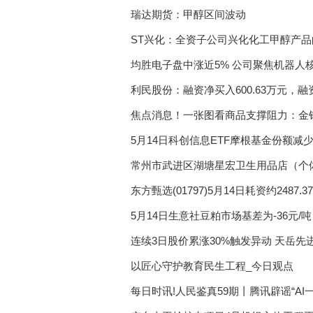
广西2022届高校毕业生
瑞达期货：甲醇区间波动
东台助企纾困稳就业 多
ST兴化：全资子公司兴化化工甲醇产品
新疆发放稳岗返还资金 
均胜电子盘中涨近5% 公司聚焦机器人
我国数字经济蓬勃发展 
利民股份：融资净买入600.63万元，融资
焦点消息！一张图看商品支撑阻力：金银油
消费者投诉：iBox链盒
5月14日科创信息ETF摩根基金份额减
钢铁行业产量下降 行业
常州市武进区湖塘星宏卫生用品店（个体
生猪养殖板块有望迎来第
东方甄选(01797)5月14日耗资约2487.
复盘A股历次回购热潮 
5月14日生意社豆粕市场基差为-36元/吨
中泰证券：低估值蓝筹
连续3日股价累涨30%触发异动 天岳
险
以匠心守护教育民生工程_今日观点
每日时讯!人民鉴真59期丨腾讯辟谣“A