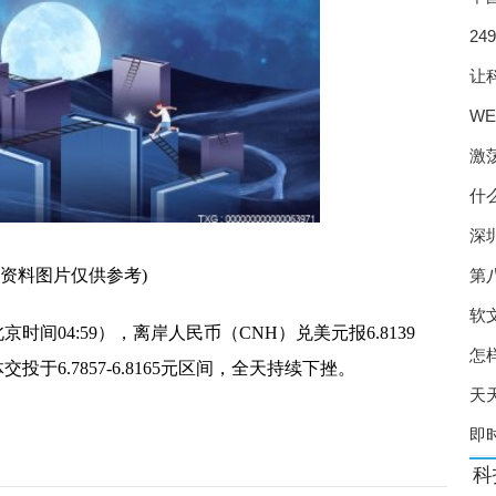
 涌现一些创新做法
24
系
让
龙头企业有扩产计划
W
有望形成规模效应
图
激
年施行 处方药实行实名制
什
尾货竞争空间正在收缩
深
战” 研发竞速赛火热
第
(资料图片仅供参考)
” 头部企业如何降本增效？
软
时间04:59），离岸人民币（CNH）兑美元报6.8139
” 规范口腔种植收费方式
怎
于6.7857-6.8165元区间，全天持续下挫。
 养殖端扭亏为盈
天
产新冠口服药研发难度加大
即
科
二孩、三孩家庭购买新房最高补贴10万元