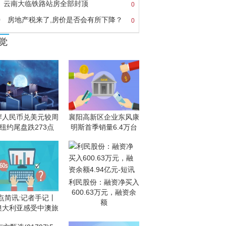
云南大临铁路站房全部封顶
0
0
房地产税来了,房价是否会有所下降？
0
觉
岸人民币兑美元较周
襄阳高新区企业东风康
纽约尾盘跌273点
明斯首季销量6.4万台
利民股份：融资净买入
600.63万元，融资余
点简讯:记者手记丨
额
澳大利亚感受中澳旅