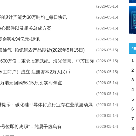
就业双选会举行 实行闭环管理
(2026-05-15)
措并举服务企业引才用工
的设计产能为30万吨/年_每日快讯
(2026-05-15)
扩大失业保险保障范围
核心部件以及相关总成方案
(2026-05-15)
网络消费纠纷案件随之增长
余额4.94亿元-短讯
(2026-05-15)
4
气+铂钯铜农产品期货(2026年5月15日)
(2026-05-15)
提现难
1
少600万份，重仓股寒武纪、海光信息、中芯国际
(2026-05-15)
高质量发展逐渐开启
2
工商户）成立 注册资本2万人民币
(2026-05-15)
二轮上涨 扩张速度放缓
金
3
37万港元回购96.15万股 实时焦点
(2026-05-14)
价值提升效果明显
4
(2026-05-14)
依然是潜在利好主线
5
先进提示：碳化硅半导体衬底行业存在业绩波动风
(2026-05-14)
办
6
(2026-05-14)
7
I一号位即将离职”：纯属子虚乌有
(2026-05-14)
8