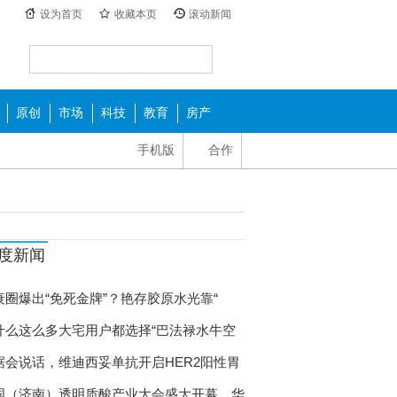
设为首页
收藏本页
滚动新闻
原创
市场
科技
教育
房产
手机版
合作
度新闻
衰圈爆出“免死金牌”？艳存胶原水光靠“
什么这么多大宅用户都选择“巴法禄水牛空
据会说话，维迪西妥单抗开启HER2阳性胃
国（济南）透明质酸产业大会盛大开幕，华