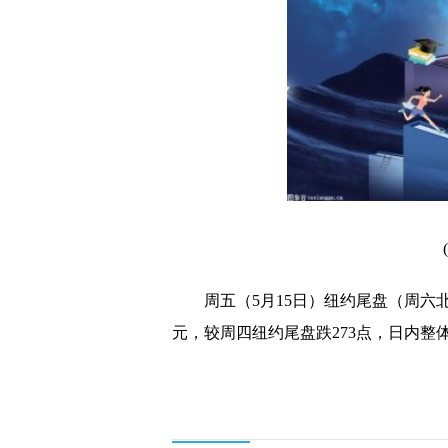
婚俗改革试验区成效明显
肉鸡企业收入回暖 各地
种植牙指导价落地 市场
药品网络销售监管新规今
当临期店不再“临期” 
新冠疫苗市场上演“升级
双汇发展问路“科技宰猪
周五（5月15日）纽约尾盘（周六北京
种植牙或告别“暴利时代
元，较周四纽约尾盘跌273点，日内整体交投
三季度生猪价格或有回落
关键词：
尾盘
纽约
离岸人民币
周四
日内
全天
真实生物上市遭质疑 国
浙江嘉兴发布房产政策 