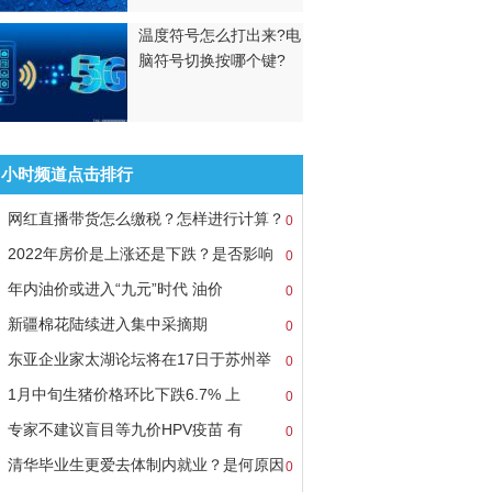
温度符号怎么打出来?电
脑符号切换按哪个键?
8小时频道点击排行
网红直播带货怎么缴税？怎样进行计算？
0
2022年房价是上涨还是下跌？是否影响
0
年内油价或进入“九元”时代 油价
0
新疆棉花陆续进入集中采摘期
0
东亚企业家太湖论坛将在17日于苏州举
0
1月中旬生猪价格环比下跌6.7% 上
0
专家不建议盲目等九价HPV疫苗 有
0
清华毕业生更爱去体制内就业？是何原因
0