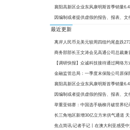
“宁青驿站”·栖霞青年人
襄阳高新区企业东风康明斯首季销量6.4万
《西安就业促进实施方案
因编制或者提供虚假的报告、报表、文
州中心支公司被罚款人民币35万元
陕西省供销事业高质量发
最近更新
陕西自然资源厅开展安全
离岸人民币兑美元较周四纽约尾盘跌27
陕西林业局研究部署高质
商务部部长王文涛会见高通公司总裁兼
直播带岗让工作触“屏”
【调研快报】众诚科技接待通过网络方式
调研-讯息
金融监管总局：一季度末保险公司原保险保
18个新职业信息向社会
襄阳高新区企业东风康明斯首季销量6.4万
宁波助力产业工人成长成
因编制或者提供虚假的报告、报表、文
郑州暖心举措吸引高校毕
州中心支公司被罚款人民币35万元
举重亚锦赛：中国选手杨柳月破世界纪
浙江“学生就业数据监测
长三角地区新增30亿立方米供气通道 
贵阳观山湖区直播带岗促
焦点简讯:记者手记丨在澳大利亚感受