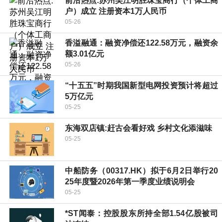
前沿热点:苏州吴江明胜珠宝商行（个体工商
户）成立 注册资本1万人民币
05-26
香溢融通：融资净偿还122.58万元，融资余
额3.01亿元
05-26
“十五五”时期我国新型电网投资预计将超过
5万亿元
05-25
东海双店镇:赶古会看好戏 乡村文化添滋味
05-25
中船防务（00317.HK）拟于6月2日举行20
25年度暨2026年第一季度业绩说明会
05-25
*ST闻泰：控股股东所持全部1.54亿股被司