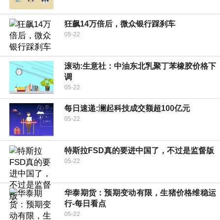
狂飙14万倍后，微众银行踩刹车
05-22
滚动:生意社：中油东北乳聚丁苯橡胶价格下
调
05-22
每日速递:澜起科技成交额超100亿元
05-22
特斯拉FSD真的要进中国了，不过是监督版
05-22
华泰期货：预期变动有限，生猪价格维稳运
行-每日看点
05-22