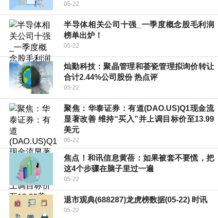
05-22
半导体相关公司十强_一季度概念股毛利润
榜单出炉！
05-22
灿勤科技：聚晶管理和荟瓷管理拟询价转让
合计2.44%公司股份 热点评
05-22
聚焦：华泰证券：有道(DAO.US)Q1现金流
显著改善 维持“买入”并上调目标价至13.99
美元
05-22
焦点！和讯信息黄蓓：如果被套不要慌，把
这4个步骤在脑子里过一遍
05-22
退市观典(688287)龙虎榜数据(05-22) 时讯
05-22