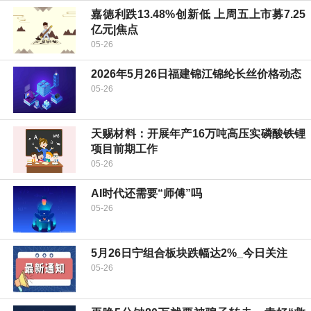
嘉德利跌13.48%创新低 上周五上市募7.25
亿元|焦点
05-26
2026年5月26日福建锦江锦纶长丝价格动态
05-26
天赐材料：开展年产16万吨高压实磷酸铁锂
项目前期工作
05-26
AI时代还需要“师傅”吗
05-26
5月26日宁组合板块跌幅达2%_今日关注
05-26