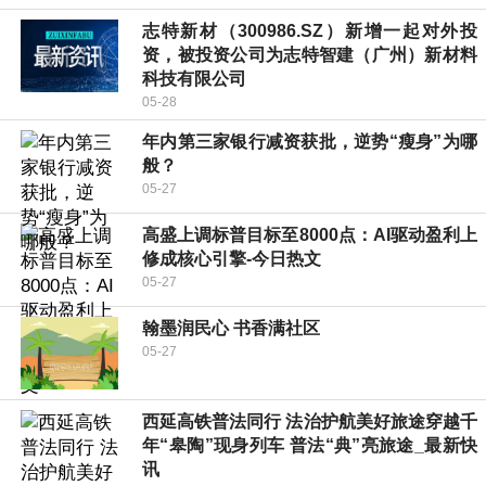
志特新材（300986.SZ）新增一起对外投
资，被投资公司为志特智建（广州）新材料
科技有限公司
05-28
年内第三家银行减资获批，逆势“瘦身”为哪
般？
05-27
高盛上调标普目标至8000点：AI驱动盈利上
修成核心引擎-今日热文
05-27
翰墨润民心 书香满社区
05-27
西延高铁普法同行 法治护航美好旅途穿越千
年“皋陶”现身列车 普法“典”亮旅途_最新快
讯