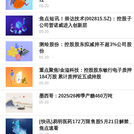
05-20
焦点短讯！崇达技术(002815.SZ)：控股子
公司普诺威进入创新层
05-20
测绘股份：控股股东拟减持不超3%公司股
份
05-20
重点聚焦!金溢科技：控股股东敏行电子质押
184万股 累计质押近五成持股
05-20
墨西哥：2025/26榨季产糖460万吨
05-20
[快讯]易明医药172万限售股5月21日解禁_
焦点速看