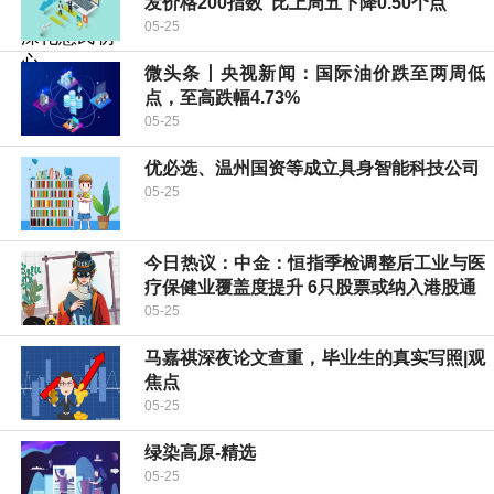
发价格200指数”比上周五下降0.50个点
05-25
微头条丨央视新闻：国际油价跌至两周低
点，至高跌幅4.73%
05-25
优必选、温州国资等成立具身智能科技公司
05-25
今日热议：中金：恒指季检调整后工业与医
疗保健业覆盖度提升 6只股票或纳入港股通
05-25
马嘉祺深夜论文查重，毕业生的真实写照|观
焦点
05-25
绿染高原-精选
05-25