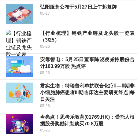
弘阳服务公布于5月27日上午起复牌
05-27
【行业梳理】钢铁产业链及龙头股一览表
（3/25）
05-26
安靠智电：5月25日董事陈晓凌减持股份合
计163.99万股 热点评
05-26
君实生物：特瑞普利单抗联合化疗Ⅱ—Ⅲ期非
小细胞肺癌患者III期临床达主要研究终点|每
日关注
05-26
今亮点！思考乐教育(01769.HK)：受托人根
据股份奖励计划购买70.8万股
05-26