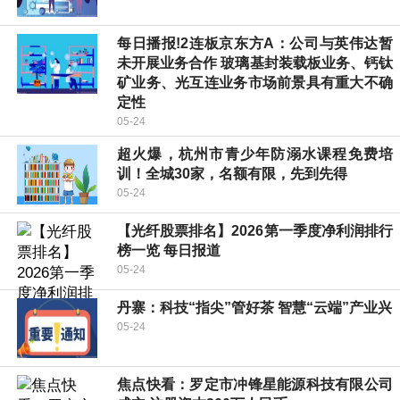
每日播报!2连板京东方A：公司与英伟达暂
未开展业务合作 玻璃基封装载板业务、钙钛
矿业务、光互连业务市场前景具有重大不确
定性
05-24
超火爆，杭州市青少年防溺水课程免费培
训！全城30家，名额有限，先到先得
05-24
【光纤股票排名】2026第一季度净利润排行
榜一览 每日报道
05-24
丹寨：科技“指尖”管好茶 智慧“云端”产业兴
05-24
焦点快看：罗定市冲锋星能源科技有限公司