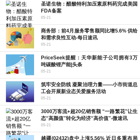
圣诺生物：醋酸特利加压素原料药完成美国
FDA备案
05-21
商务部：前4月服务零售额同比增5.6% 供给
和需求良性互动-每日速讯
05-21
PriceSeek提醒：天华新能子公司拥有3万
吨碳酸锂产能|头条
05-21
筑牢安全防线 凝聚治理力量——小市街道总
工会开展新业态关爱服务活动
05-21
3000万客流+超20亿销售额 “一路繁花”让生
态“高颜值”转化为经济“高价值”-微速讯
05-21
越疆(02432)盘中上涨5.56% 近日多重布局