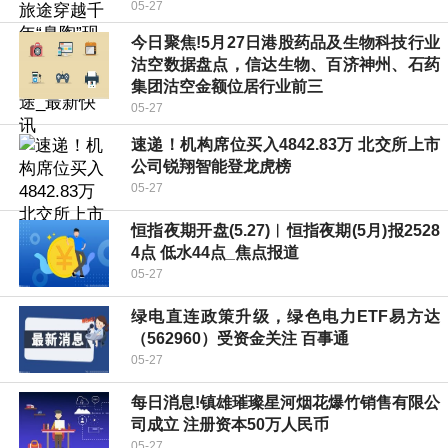
05-27
今日聚焦!5月27日港股药品及生物科技行业
沽空数据盘点，信达生物、百济神州、石药
集团沽空金额位居行业前三
05-27
速递！机构席位买入4842.83万 北交所上市
公司锐翔智能登龙虎榜
05-27
恒指夜期开盘(5.27)︱恒指夜期(5月)报2528
4点 低水44点_焦点报道
05-27
绿电直连政策升级，绿色电力ETF易方达
（562960）受资金关注 百事通
05-27
每日消息!镇雄璀璨星河烟花爆竹销售有限公
司成立 注册资本50万人民币
05-27