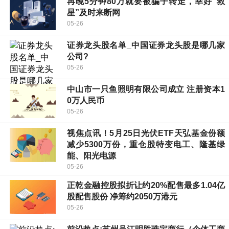
再晚5分钟80万就要被骗子转走，幸好“救
星”及时来断网
05-26
证券龙头股名单_中国证券龙头股是哪几家
公司?
05-26
中山市一只鱼照明有限公司成立 注册资本1
0万人民币
05-26
视焦点讯！5月25日光伏ETF天弘基金份额
减少5300万份，重仓股特变电工、隆基绿
能、阳光电源
05-26
正乾金融控股拟折让约20%配售最多1.04亿
股配售股份 净筹约2050万港元
05-26