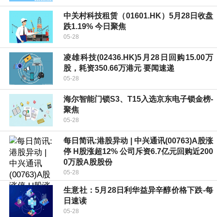
中关村科技租赁（01601.HK）5月28日收盘
跌1.19% 今日聚焦
05-28
凌雄科技(02436.HK)5月28日回购15.00万
股，耗资350.66万港元 要闻速递
05-28
海尔智能门锁S3、T15入选京东电子锁金榜-
聚焦
05-28
每日简讯:港股异动 | 中兴通讯(00763)A股涨
停 H股涨超12% 公司斥资6.7亿元回购近200
0万股A股股份
05-28
生意社：5月28日利华益异辛醇价格下跌-每
日速读
05-28