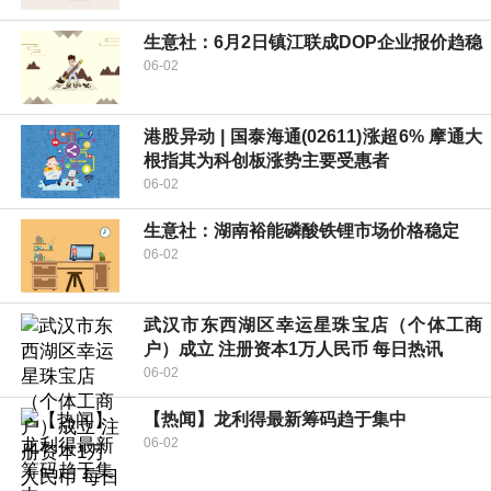
生意社：6月2日镇江联成DOP企业报价趋稳
06-02
港股异动 | 国泰海通(02611)涨超6% 摩通大
根指其为科创板涨势主要受惠者
06-02
生意社：湖南裕能磷酸铁锂市场价格稳定
06-02
武汉市东西湖区幸运星珠宝店（个体工商
户）成立 注册资本1万人民币 每日热讯
06-02
【热闻】龙利得最新筹码趋于集中
06-02