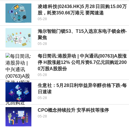
凌雄科技(02436.HK)5月28日回购15.00万
股，耗资350.66万港元 要闻速递
05-28
海尔智能门锁S3、T15入选京东电子锁金榜-
聚焦
05-28
每日简讯:港股异动 | 中兴通讯(00763)A股涨
停 H股涨超12% 公司斥资6.7亿元回购近200
0万股A股股份
05-28
生意社：5月28日利华益异辛醇价格下跌-每
日速读
05-28
CPO概念持续拉升 安孚科技等涨停
05-28