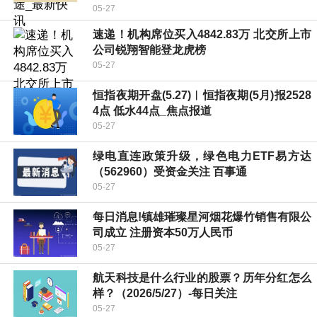
05-27
速递！机构席位买入4842.83万 北交所上市
公司锐翔智能登龙虎榜
05-27
恒指夜期开盘(5.27)︱恒指夜期(5月)报2528
4点 低水44点_焦点报道
05-27
绿电直连政策升级，绿色电力ETF易方达
（562960）受资金关注 百事通
05-27
每日消息!镇雄璀璨星河烟花爆竹销售有限公
司成立 注册资本50万人民币
05-27
航天科技是什么行业的股票？历年分红怎么
样？（2026/5/27）-每日关注
05-27