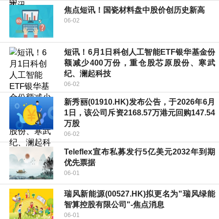
焦点短讯！国瓷材料盘中股价创历史新高
06-02
短讯！6月1日科创人工智能ETF银华基金份
额减少400万份，重仓股芯原股份、寒武
纪、澜起科技
06-02
新秀丽(01910.HK)发布公告，于2026年6月
1日，该公司斥资2168.57万港元回购147.54
万股
06-02
Teleflex宣布私募发行5亿美元2032年到期
优先票据
06-01
瑞风新能源(00527.HK)拟更名为"瑞风绿能
智算控股有限公司"-焦点消息
06-01