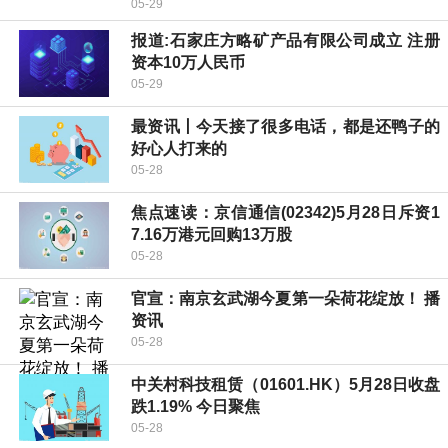
05-29
报道:石家庄方略矿产品有限公司成立 注册
资本10万人民币
05-29
最资讯丨今天接了很多电话，都是还鸭子的
好心人打来的
05-28
焦点速读：京信通信(02342)5月28日斥资1
7.16万港元回购13万股
05-28
官宣：南京玄武湖今夏第一朵荷花绽放！ 播
资讯
05-28
中关村科技租赁（01601.HK）5月28日收盘
跌1.19% 今日聚焦
05-28