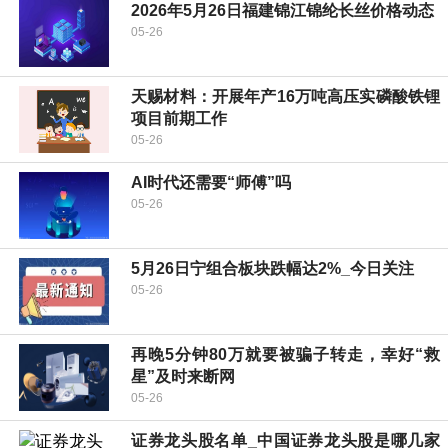
2026年5月26日福建锦江锦纶长丝价格动态
05-26
天赐材料：开展年产16万吨高压实磷酸铁锂
项目前期工作
05-26
AI时代还需要“师傅”吗
05-26
5月26日宁组合板块跌幅达2%_今日关注
05-26
再晚5分钟80万就要被骗子转走，幸好“救
星”及时来断网
05-26
证券龙头股名单_中国证券龙头股是哪几家