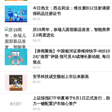
今日热文：西点药业：维生素B12注射液获
得药品注册证书
06-01
庆19周年，奈瑞儿面部新品首发，智能美养
2.0再度进化
06-01
【券商聚焦】中国银河证券维持快手-W(010
24)“推荐”评级 指可灵AI成增长新动能_每日
焦点
06-01
安孚科技成交额创上市以来新高
06-01
上证综指ETF华夏将于6月1日正式发行，助
力一键配置沪市核心资产
06-01