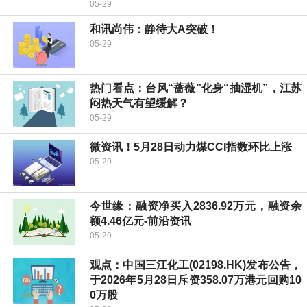
05-29
和讯尚伟：静待大A突破！
05-29
热门看点：台风“蔷薇”化身“抽湿机”，江苏
闷热天气有望缓解？
05-29
微资讯！5月28日动力煤CCI指数环比上涨
05-29
今世缘：融资净买入2836.92万元，融资余
额4.46亿元-前沿资讯
05-29
观点：中国三江化工(02198.HK)发布公告，
于2026年5月28日斥资358.07万港元回购10
0万股