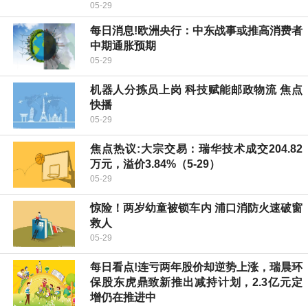
05-29
每日消息!欧洲央行：中东战事或推高消费者
中期通胀预期
05-29
机器人分拣员上岗 科技赋能邮政物流 焦点
快播
05-29
焦点热议:大宗交易：瑞华技术成交204.82
万元，溢价3.84%（5-29）
05-29
惊险！两岁幼童被锁车内 浦口消防火速破窗
救人
05-29
每日看点!连亏两年股价却逆势上涨，瑞晨环
保股东虎鼎致新推出减持计划，2.3亿元定
增仍在推进中