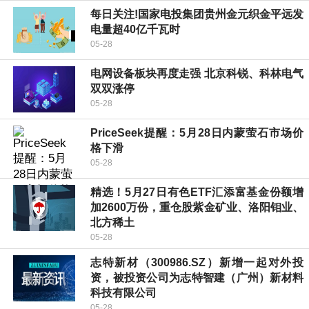
每日关注!国家电投集团贵州金元织金平远发
电量超40亿千瓦时
05-28
电网设备板块再度走强 北京科锐、科林电气
双双涨停
05-28
PriceSeek提醒：5月28日内蒙萤石市场价
格下滑
05-28
精选！5月27日有色ETF汇添富基金份额增
加2600万份，重仓股紫金矿业、洛阳钼业、
北方稀土
05-28
志特新材（300986.SZ）新增一起对外投
资，被投资公司为志特智建（广州）新材料
科技有限公司
05-28