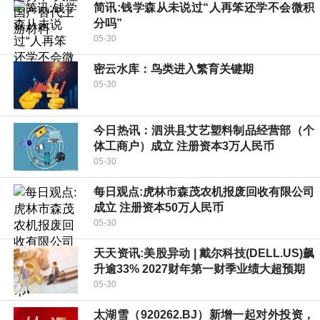
简讯:钱学森从未说过“人再笨还学不会微积
分吗”
05-30
密云水库：鸟类进入繁育关键期
05-30
今日热讯：泗洪县艾艺塑料制品经营部（个
体工商户）成立 注册资本3万人民币
05-30
每日观点:虎林市森茂农机报废回收有限公司
成立 注册资本50万人民币
05-30
天天资讯:美股异动 | 戴尔科技(DELL.US)飙
升逾33% 2027财年第一财季业绩大超预期
05-30
太湖雪（920262.BJ）新增一起对外投资，