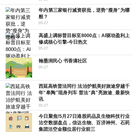
年内第三家银行减资获批，逆势“瘦身”为哪
般？
05-27
高盛上调标普目标至8000点：AI驱动盈利上
修成核心引擎-今日热文
05-27
翰墨润民心 书香满社区
05-27
西延高铁普法同行 法治护航美好旅途穿越千
年“皋陶”现身列车 普法“典”亮旅途_最新快
讯
05-27
今日聚焦!5月27日港股药品及生物科技行业
沽空数据盘点，信达生物、百济神州、石药
集团沽空金额位居行业前三