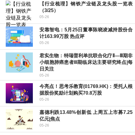
【行业梳理】钢铁产业链及龙头股一览表
（3/25）
05-26
安靠智电：5月25日董事陈晓凌减持股份合
计163.99万股 热点评
05-26
君实生物：特瑞普利单抗联合化疗Ⅱ—Ⅲ期非
小细胞肺癌患者III期临床达主要研究终点|每
日关注
05-26
今亮点！思考乐教育(01769.HK)：受托人根
据股份奖励计划购买70.8万股
05-26
嘉德利跌13.48%创新低 上周五上市募7.25
亿元|焦点
05-26