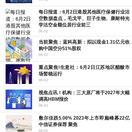
每日报道：6月2日港股其他医疗保健行业沽
空数据盘点，毛戈平、巨子生物、康耐特光
学沽空金额位居行业前三
06-02
当前聚焦：蓝科高新：拟以现金1.31亿元收
购中国空分51%股权
06-02
重点聚焦!生意社：6月2日江苏地区醋酸市
场暂稳运行
06-02
视焦点讯！机构：三大原厂将于2027年大幅
调高HBM报价
06-02
敷尔佳跌5.06% 2023年上市即巅峰募22亿
中信证券保荐 聚焦
06-02