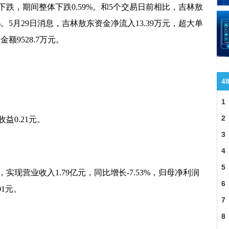
下跌，期间整体下跌0.59%。和5个交易日前相比，吉林敖
就业双选会举行 实行闭环管理
9%。5月29日消息，吉林敖东资金净流入13.39万元，超大单
措并举服务企业引才用工
金额9528.7万元。
扩大失业保险保障范围
网络消费纠纷案件随之增长
4
提现难
1
高质量发展逐渐开启
2
益0.21元。
二轮上涨 扩张速度放缓
金
3
4
价值提升效果明显
5
实现营业收入1.79亿元，同比增长-7.53%，归母净利润
依然是潜在利好主线
办
6
01元。
7
8