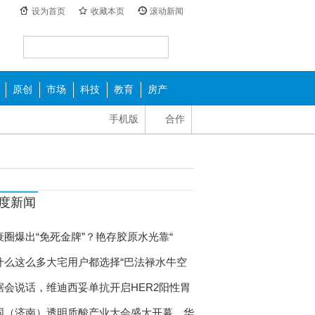
设为首页
收藏本页
滚动新闻
原创
市场
科技
教育
房产
手机版
合作
度新闻
衰圈爆出“免死金牌”？艳存胶原水光靠“
什么这么多大宅用户都选择“巴法禄水牛空
据会说话，维迪西妥单抗开启HER2阳性胃
国（济南）透明质酸产业大会盛大开幕，华