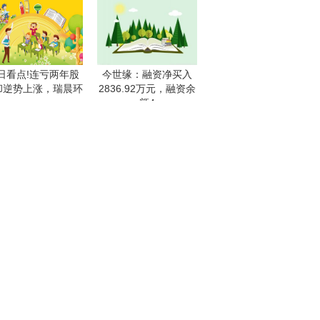
日看点!连亏两年股
今世缘：融资净买入
却逆势上涨，瑞晨环
2836.92万元，融资余
额4