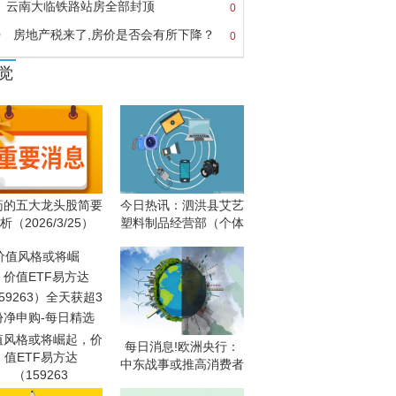
云南大临铁路站房全部封顶
0
0
房地产税来了,房价是否会有所下降？
0
觉
药的五大龙头股简要
今日热讯：泗洪县艾艺
析（2026/3/25）
塑料制品经营部（个体
值风格或将崛起，价
每日消息!欧洲央行：
值ETF易方达
中东战事或推高消费者
（159263