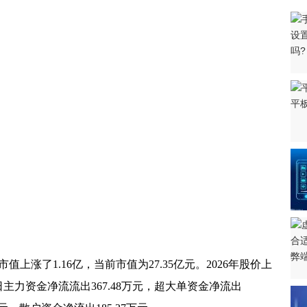
上调产品出厂价
1万亿元 信贷、社融大幅冲高
支持引导灵活就业
会 为高校毕业生提供服务
“快车道” 推动产改工作提质增效
招才引贤 严格用编审批
人才公寓 助力招才引智工作开展
招聘会 累计提供岗位1064个
业”专项行动 加快惠企政策兑现
值上涨了1.16亿，当前市值为27.35亿元。2026年股价上
“青年人才就业创业蓄水池”
9日主力资金净流流出367.48万元，超大单资金净流出
网络招聘行动 以优质服务助推稳就业