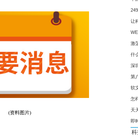
涨 北京对猪肉市场价格进行调控
24
 涌现一些创新做法
系
让
龙头企业有扩产计划
W
有望形成规模效应
图
激
年施行 处方药实行实名制
什
尾货竞争空间正在收缩
深
战” 研发竞速赛火热
第
” 头部企业如何降本增效？
软
怎
” 规范口腔种植收费方式
天
 养殖端扭亏为盈
(资料图片)
即
产新冠口服药研发难度加大
科
二孩、三孩家庭购买新房最高补贴10万元