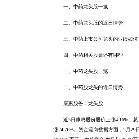
一、中药龙头股一览
小麦价格走低 头部企业
二、中药龙头股的近日情势
6月新增人民币贷款2.8
河北精准开拓就业资源 
三、中药上市公司龙头的业绩如何
北戴河新区举办多场招聘
四、中药相关股票还有哪些
秦皇岛打通产业工人成长
一、中药龙头股一览
岳阳今年“腾编”1384个
山东齐河推出首批驿站式
二、中药股龙头的近日情势
本月底海南将举行3场线下
康惠股份：龙头股
福建启动“民企稳岗促就
近5日康惠股份股价上涨4.16%，总市
引人才稳就业 西安打造
涨24.76%。资金流向数据方面，5月2
陕西铜川市开展大型公益