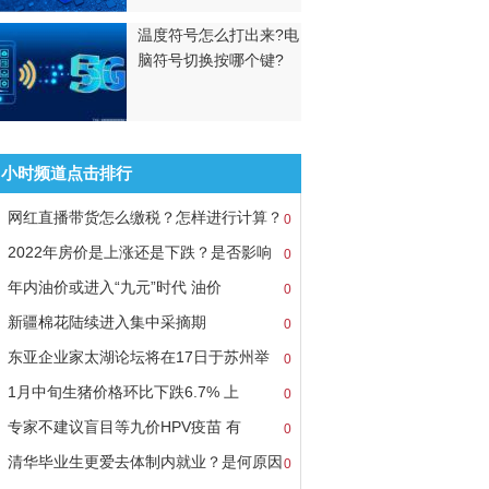
温度符号怎么打出来?电
脑符号切换按哪个键?
8小时频道点击排行
网红直播带货怎么缴税？怎样进行计算？
0
2022年房价是上涨还是下跌？是否影响
0
年内油价或进入“九元”时代 油价
0
新疆棉花陆续进入集中采摘期
0
东亚企业家太湖论坛将在17日于苏州举
0
1月中旬生猪价格环比下跌6.7% 上
0
专家不建议盲目等九价HPV疫苗 有
0
清华毕业生更爱去体制内就业？是何原因
0