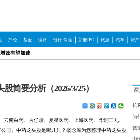
点
产经
基金
理财
银行·保险
新股IPO
旅游
汽车
房产
质增效有望加速
板块有望获得超额收益
企改革概念股等板块
简要分析（2026/3/25）
深
争格局优化
“年货美食节”开幕
抗
传”擦边球 如何加强行业自律？
为
、云南白药、片仔癀、复星医药、上海医药、华润三九、
数
保持稳定 举办线上线下招聘180场
上市公司。中药龙头股是哪几只？概念库为您整理中药龙头股
癌
中