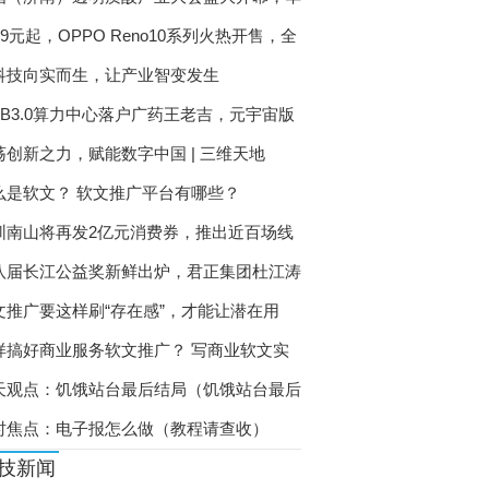
99元起，OPPO Reno10系列火热开售，全
科技向实而生，让产业智变发生
EB3.0算力中心落户广药王老吉，元宇宙版
荡创新之力，赋能数字中国 | 三维天地
么是软文？ 软文推广平台有哪些？
圳南山将再发2亿元消费券，推出近百场线
八届长江公益奖新鲜出炉，君正集团杜江涛
文推广要这样刷“存在感”，才能让潜在用
样搞好商业服务软文推广？ 写商业软文实
天观点：饥饿站台最后结局（饥饿站台最后
时焦点：电子报怎么做（教程请查收）
技新闻