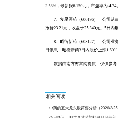
2.53%，最新报6.150元，市盈率为-4.74
7、复星医药（600196）：公司
报价23.21元，收盘于25.340元。5日内
8、昭衍新药（603127）：公司
日讯息，昭衍新药3日内股价上涨1.59%，市
数据由南方财富网提供，仅供参考
关键词：
中药龙头股
相关阅读
中药的五大龙头股简要分析（2026/3/2
今日热讯：泗洪县艾艺塑料制品经营部（