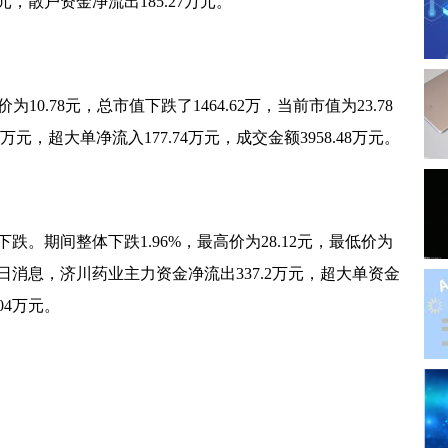
9万元，散户资金净流出185.27万元。
才驿站开站 为高校青年搭建平台
》出台 稳步推进失业保险扩围
为10.78元，总市值下跌了1464.62万，当前市值为23.78
展 解决企业问题寻求破局之道
万元，超大单净流入177.74万元，成交金额3958.48万元。
宣传咨询日活动 接受群众咨询178人
量推进项目建设 提高资金使用效率
可及 沈阳促进招聘活动取得实效
跌。期间整体下跌1.96%，最高价为28.12元，最低价为
公示 指导培训机构依据标准开展培训
5月29日消息，济川药业主力资金净流出337.2万元，超大单资金
04万元。
才 探索整合各类公共服务资源
业生就业 推动创新平台人才引进
平台”上线 推进教育数字化战略行动
就业 着力创新服务模式