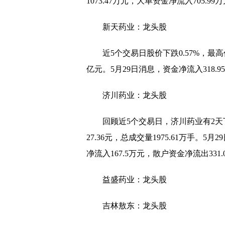
1073.47万元，大单资金净流入705.9
“宁青驿站”·栖霞青年人
新天药业：龙头股
《西安就业促进实施方案
近5个交易日股价下跌0.57%，最高价
陕西省供销事业高质量发
亿元。5月29日消息，资金净流入318.95
陕西自然资源厅开展安全
陕西林业局研究部署高质
济川药业：龙头股
直播带岗让工作触“屏”
回顾近5个交易日，济川药业有2天下
18个新职业信息向社会
27.36元，总成交量1975.61万手。
净流入167.5万元，散户资金净流出331.
宁波助力产业工人成长成
郑州暖心举措吸引高校毕
益盛药业：龙头股
浙江“学生就业数据监测
吉林敖东：龙头股
贵阳观山湖区直播带岗促