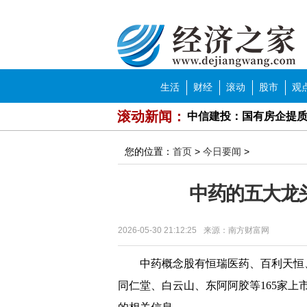
经济之家
导航
生活
财经
滚动
股市
观
滚动新闻：
中信建投：国有房企提
中泰证券：基本面向好 
您的位置：
首页
>
今日要闻
>
方正证券：逢低关注国
中药的五大龙头股
中泰证券：头部房企竞
2023年濮阳市濮上家肴
2026-05-30 21:12:25
来源：南方财富网
牙膏品牌花式打“功效宣
中药概念股有恒瑞医药、百利天恒
济南市中区就业形势持续
同仁堂、白云山、东阿阿胶等165家