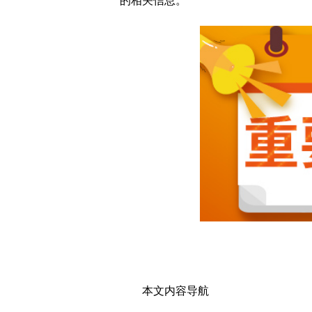
的相关信息。
近期猪肉价格出现明显上
婚俗改革试验区成效明显
肉鸡企业收入回暖 各地
种植牙指导价落地 市场
药品网络销售监管新规今
当临期店不再“临期” 
新冠疫苗市场上演“升级
双汇发展问路“科技宰猪
种植牙或告别“暴利时代
三季度生猪价格或有回落
真实生物上市遭质疑 国
本文内容导航
浙江嘉兴发布房产政策 