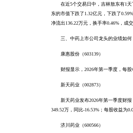
在近5个交易日中，吉林敖东有1天
广西2022届高校毕业生
东的市值下跌了1.32亿元，下跌了0.5
东台助企纾困稳就业 多
净流出136.22万元，换手率0.46%，成交
新疆发放稳岗返还资金 
三、中药上市公司龙头的业绩如何
我国数字经济蓬勃发展 
消费者投诉：iBox链盒
康惠股份（603139）
钢铁行业产量下降 行业
财报显示，2026年第一季度，每股收
生猪养殖板块有望迎来第
新天药业（002873）
复盘A股历次回购热潮 
新天药业发布2026年第一季度财报，
中泰证券：低估值蓝筹
349.52万，同比-16.53%；每股收益为0.
济川药业（600566）